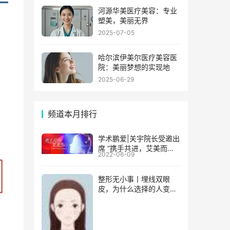
河源华美医疗美容：专业
塑美，美丽无界
2025-07-05
哈尔滨伊美尔医疗美容医
院：美丽梦想的实现地
2025-06-29
频道本月排行
学术鹏爱|关宇院长受邀出
席 “携手共进，艾美而行”
2022-06-09
中国行年度巡讲活动
整形无小事丨埋线双眼
皮，为什么选择的人变少
了?