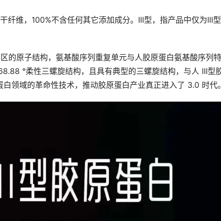
维，100%不含任何其它添加成分。III型，指产品中仅为III
活性区的原子结构，氨基酸序列重复单元与人胶原蛋白氨基酸序列
.88 °柔性三螺旋结构，且具有典型的三螺旋结构，与人 III型
原蛋白领域的革命性技术，推动胶原蛋白产业真正进入了 3.0 时代