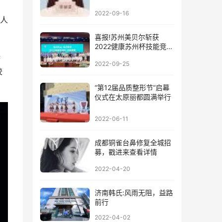
2022-09-16
型人
喜报!苏州美贝尔斩获
2022健康苏州杯技能竞赛
团队一等奖!
特
2022-09-25
胶
。
“第12届品质整形节”启幕
仪式在太原丽都圆满举行
2022-06-11
成都铜雀台鼻修复全城招
募，戳进来查看详情
2022-04-20
济南韩氏:风雨无阻，益路
前行
2022-04-02