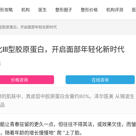
形攻略
机构
医生
整形圈子
整形价格
机构评测
医
II型胶原蛋白，开启面部年轻化新时代
III型胶原蛋白，开启面部年轻化新时代
态
价格咨询
在线咨询
康的肌肤中，真皮层中胶原蛋白含量约80%。泽尔医美 从锦波生
品
能让青春驻留的更久一点，但往往不得其法，或效果欠佳，而皱
随着年龄的增长慢慢地“ 爬 ”上了脸。