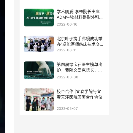
学术鹏爱|李罡院长出席
ADM生物材料整形外科学
术论坛
2022-06-16
北京叶子携手弗缦成功举
办“卓能医师临床技术交流
会”
2022-08-11
第四届绿宝石医生榜单出
炉，我院文爱克院长、邹
功伟主任荣誉登榜!
2022-03-30
校企合作 |宜春学院与宜
春天泽医院签署合作协仪
2022-05-07