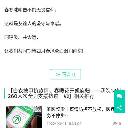
春寒陡峭击不倒无畏信仰，
这就是友谊人的坚守与奉献。
同呼吸、共命运，
让我们共同期待四月春风全面温润南京!
阅读 (
)
【白衣披甲抗疫情，春暖花开凯旋归——我院14批
260人次全力支援抗疫一线】相关推荐
潍医整形丨疫情防控不放松，医疗服
务不停步~
2022-03-11 16:34:00
19