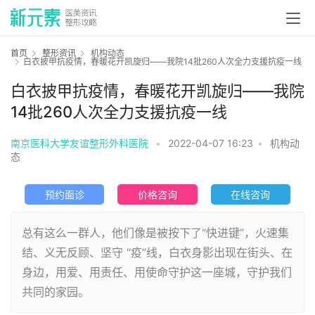
首页
整形资讯
机构动态
白衣披甲抗疫情，春暖花开凯旋归——我院14批260人次全力支援抗疫一线
白衣披甲抗疫情，春暖花开凯旋归——我院
14批260人次全力支援抗疫一线
南京医科大学友谊整形外科医院
•
2022-04-07 16:23
•
机构动
态
预约面诊
价格咨询
在线咨询
总有这么一群人，他们像是被按下了“快进键”，火速集
结、义无反顾、坚守 “疫”线，白衣身影出现在街头、在
身边，用爱、用责任、用使命守护这一座城，守护我们
共同的家园。