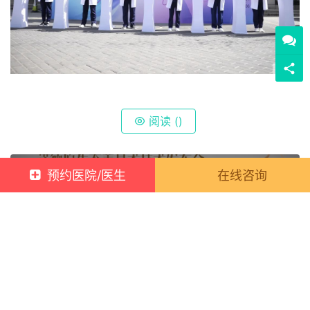
阅读 (
)
【整形实力派，实例见真章】诺德原生态美鼻术技术发
预约医院/医生
在线咨询
布会+素人改造计划来啦!
上一篇
2022年04月06日 15:29:00
白衣披甲抗疫情，春暖花开凯旋归——我院14批260人
次全力支援抗疫一线
2022年04月07日 16:23:00
下一篇