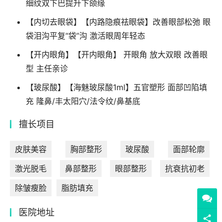
细纹双下巴提升下颌缘
【内切去眼袋】【内路隐痕祛眼袋】改善眼部松弛 眼
袋泪沟平复“袋”沟 激活眼周年轻态
【开内眼角】【开内眼角】 开眼角 放大双眼 改善眼
型 主任亲诊
【玻尿酸】【海魅玻尿酸1ml】五官塑形 面部凹陷填
充 隆鼻/丰太阳穴/法令纹/鼻基底
擅长项目
皮肤美容
胸部整形
玻尿酸
面部轮廓
激光脱毛
鼻部整形
眼部整形
抗衰抗初老
除皱瘦脸
脂肪填充
医院地址