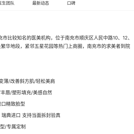
医生团队
最新动态
口碑
充市比较知名的医美机构，位于南充市顺庆区人民中路10、12、
层，地处繁华地段，紧邻五星花园等热门上商圈，南充市的求美者到院
变薄/改善斜方肌/轻松美肩
/丰唇/塑形填充/美感自然
进口精致脸型
号 瑞典进口 支持当面拆封验真
型/专属定制