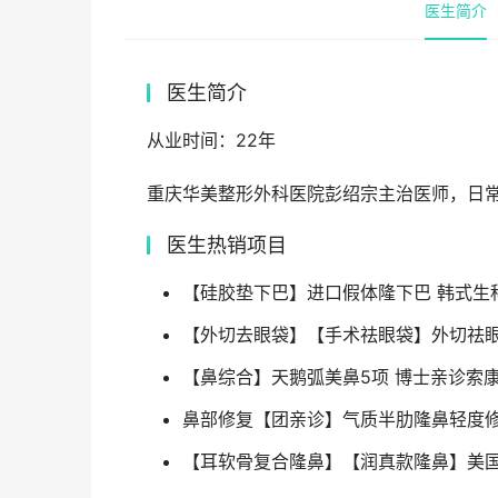
医生简介
医生简介
从业时间：22年
重庆华美整形外科医院彭绍宗主治医师，日
医生热销项目
【硅胶垫下巴】进口假体隆下巴 韩式生科
【外切去眼袋】【手术祛眼袋】外切祛眼
【鼻综合】天鹅弧美鼻5项 博士亲诊索康
鼻部修复【团亲诊】气质半肋隆鼻轻度修
【耳软骨复合隆鼻】【润真款隆鼻】美国