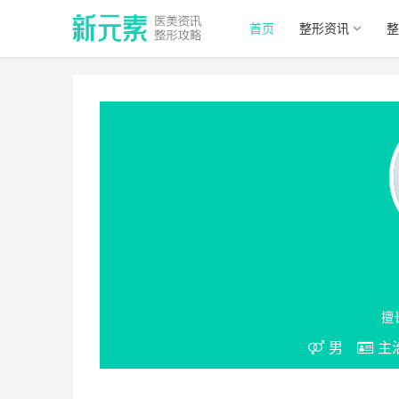
首页
整形资讯
整
擅
男
主