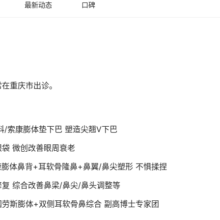
最新动态
口碑
常在重庆市出诊。
/索康膨体垫下巴 塑造尖翘V下巴
袋 微创改善眼周衰老
膨体鼻背+耳软骨隆鼻+鼻翼/鼻尖塑形 不惧揉捏
复 综合改善鼻梁/鼻尖/鼻头调整等
劳斯膨体+双侧耳软骨鼻综合 副高博士专家团