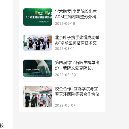
学术鹏爱|李罡院长出席
ADM生物材料整形外科学
术论坛
2022-06-16
北京叶子携手弗缦成功举
办“卓能医师临床技术交流
会”
2022-08-11
第四届绿宝石医生榜单出
炉，我院文爱克院长、邹
功伟主任荣誉登榜!
2022-03-30
校企合作 |宜春学院与宜
春天泽医院签署合作协仪
2022-05-07
较