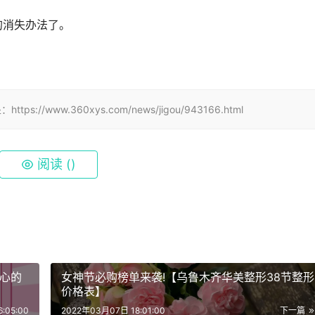
的消失办法了。
ww.360xys.com/news/jigou/943166.html
阅读 (
)
心的
女神节必购榜单来袭!【乌鲁木齐华美整形38节整形
价格表】
:05:00
2022年03月07日 18:01:00
下一篇