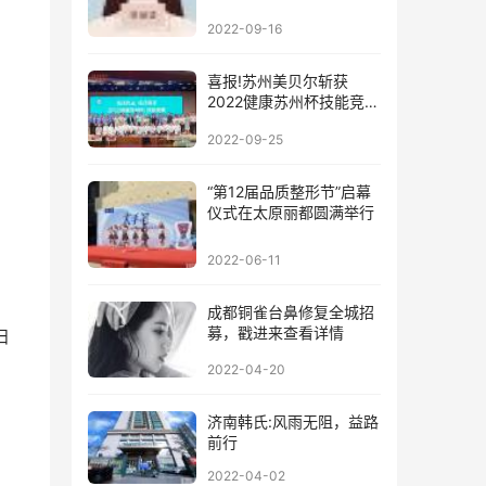
2022-09-16
喜报!苏州美贝尔斩获
2022健康苏州杯技能竞赛
团队一等奖!
2022-09-25
“第12届品质整形节”启幕
仪式在太原丽都圆满举行
2022-06-11
成都铜雀台鼻修复全城招
募，戳进来查看详情
扫
2022-04-20
济南韩氏:风雨无阻，益路
前行
2022-04-02