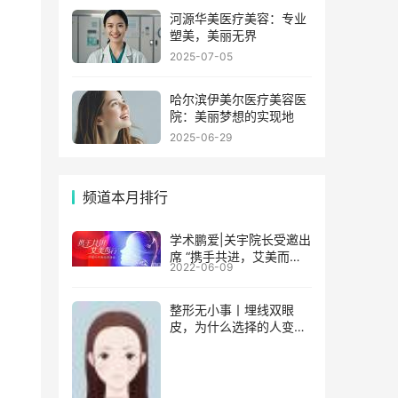
河源华美医疗美容：专业
塑美，美丽无界
2025-07-05
哈尔滨伊美尔医疗美容医
院：美丽梦想的实现地
2025-06-29
频道本月排行
学术鹏爱|关宇院长受邀出
席 “携手共进，艾美而行”
2022-06-09
中国行年度巡讲活动
整形无小事丨埋线双眼
皮，为什么选择的人变少
了?