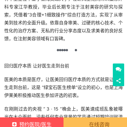
科专家江华教授，毕业后长期专注于注射美容的研究与探
索，凭借着“3合理+1细致操作”综合打造方法，实现了从审
美到技术的全面升级。依靠自身审美、过硬的核心技术、个
性化的治疗方案、无私的行业分享态度以及求美者的良好反
馈，在注射美容领域有口皆碑。
回归医疗本质 让好医生走到台前
医美的本质是医疗，让医美回归医疗本质的方式就是让好医
生走到台前，这是 “绿宝石医生榜单”设立的初心，也是上海
伊莱美积极推动医生参加评选的初衷。
在刚刚过去的央视 “ 3 · 15 ”晚会上，医美速成班乱象被曝
光在大众面前，没有任何专业背景的学员通过短期培训就流
预约医院/医生
在线咨询
向市场，给求美者带来了巨大隐患。 想要阻止这种“劣币驱