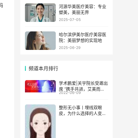
玛
河源华美医疗美容：专业
塑美，美丽无界
2025-07-05
哈尔滨伊美尔医疗美容医
院：美丽梦想的实现地
2025-06-29
频道本月排行
学术鹏爱|关宇院长受邀出
席 “携手共进，艾美而行”
2022-06-09
中国行年度巡讲活动
整形无小事丨埋线双眼
皮，为什么选择的人变少
了?