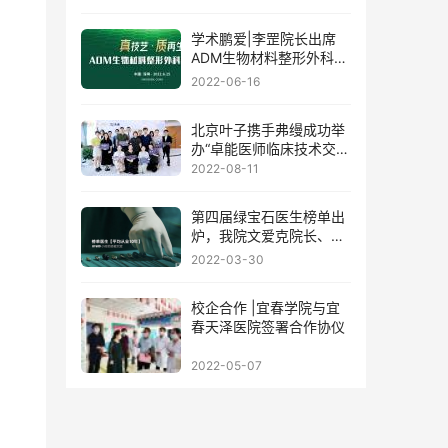
学术鹏爱|李罡院长出席
ADM生物材料整形外科学
术论坛
2022-06-16
北京叶子携手弗缦成功举
办“卓能医师临床技术交流
会”
2022-08-11
第四届绿宝石医生榜单出
炉，我院文爱克院长、邹
功伟主任荣誉登榜!
2022-03-30
校企合作 |宜春学院与宜
春天泽医院签署合作协仪
2022-05-07