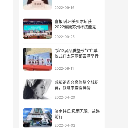
2022-09-16
喜报!苏州美贝尔斩获
2022健康苏州杯技能竞赛
团队一等奖!
2022-09-25
“第12届品质整形节”启幕
仪式在太原丽都圆满举行
2022-06-11
成都铜雀台鼻修复全城招
募，戳进来查看详情
2022-04-20
济南韩氏:风雨无阻，益路
前行
2022-04-02