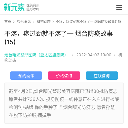
首页
整形资讯
机构动态
不疼，疼过劲就不疼了— 烟台防疫故事(15)
不疼，疼过劲就不疼了— 烟台防疫故事
(15)
烟台曙光整形医院（亚太区旗舰院）
•
2022-04-03 19:00
•
机
构动态
预约面诊
价格咨询
在线咨询
截至4月2日,烟台曙光整形美容医院已派出30批防疫志
愿者共计736人次 投身防疫一线孙慧正在入户进行核酸
检测“小姑娘,你的手肿了! ” 烟台曙光防疫志 愿者孙慧
在脱下防护服,摘掉手