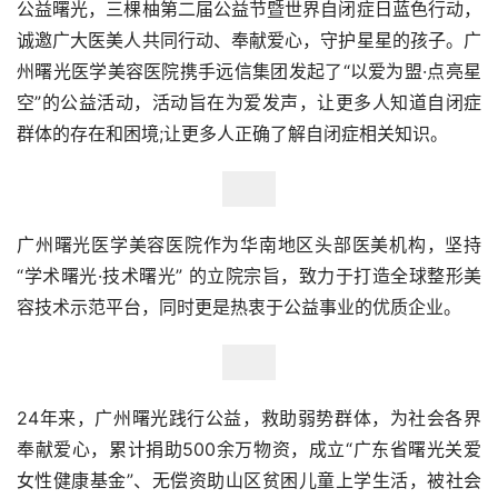
公益曙光，三棵柚第二届公益节暨世界自闭症日蓝色行动，
诚邀广大医美人共同行动、奉献爱心，守护星星的孩子。广
州曙光医学美容医院携手远信集团发起了“以爱为盟·点亮星
空”的公益活动，活动旨在为爱发声，让更多人知道自闭症
群体的存在和困境;让更多人正确了解自闭症相关知识。
广州曙光医学美容医院作为华南地区头部医美机构，坚持 
“学术曙光·技术曙光” 的立院宗旨，致力于打造全球整形美
容技术示范平台，同时更是热衷于公益事业的优质企业。
24年来，广州曙光践行公益，救助弱势群体，为社会各界
奉献爱心，累计捐助500余万物资，成立“广东省曙光关爱
女性健康基金”、无偿资助山区贫困儿童上学生活，被社会