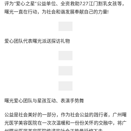
评为“爱心之星”公益单位、全资救助7.27江门割乳女孩等， 
曙光一直在行动，为社会和谐发展奉献自己的力量!
爱心团队代表曙光派送探访礼物
曙光爱心团队与星孩互动、表演手势舞
公益是社会美好的一部分，作为社会公益的践行者，广州曙
光医学美容医院在一次次温暖和一份份关怀的交融中，将广
州曙光医学美容医院传递的社会正能量延绵下去。