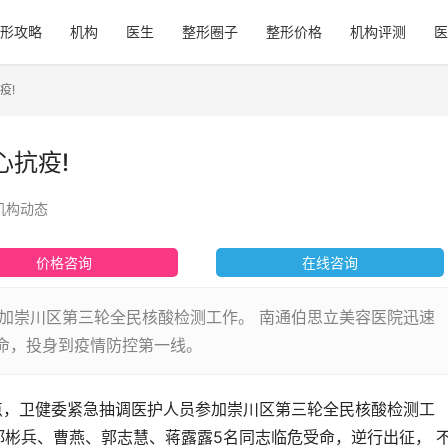
形攻略
机构
医生
整形圈子
整形价格
机构评测
医
疫!
心抗疫!
机构动态
价格咨询
在线咨询
参加崇川区第三轮全民核酸检测工作。 南通伯思立美容医院迅速
命，投身到疫情防控第一线。
2点，卫健委紧急抽调医护人员参加崇川区第三轮全民核酸检测工
郑彬兵、曹燕、郭志慧、蒋露露5名同志临危受命，逆行出征， 