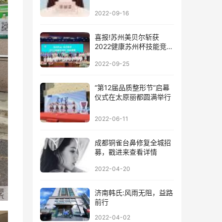
2022-09-16
喜报!苏州美贝尔斩获
2022健康苏州杯技能竞赛
团队一等奖!
2022-09-25
“第12届品质整形节”启幕
仪式在太原丽都圆满举行
2022-06-11
成都铜雀台鼻修复全城招
募，戳进来查看详情
2022-04-20
济南韩氏:风雨无阻，益路
前行
2022-04-02