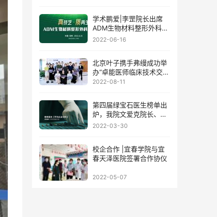
学术鹏爱|李罡院长出席
ADM生物材料整形外科学
术论坛
2022-06-16
北京叶子携手弗缦成功举
办“卓能医师临床技术交流
会”
2022-08-11
第四届绿宝石医生榜单出
炉，我院文爱克院长、邹
功伟主任荣誉登榜!
2022-03-30
校企合作 |宜春学院与宜
春天泽医院签署合作协仪
2022-05-07