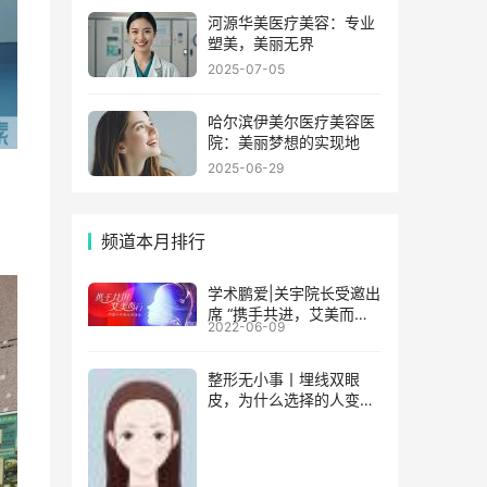
河源华美医疗美容：专业
塑美，美丽无界
2025-07-05
哈尔滨伊美尔医疗美容医
院：美丽梦想的实现地
2025-06-29
频道本月排行
学术鹏爱|关宇院长受邀出
席 “携手共进，艾美而行”
2022-06-09
中国行年度巡讲活动
整形无小事丨埋线双眼
皮，为什么选择的人变少
了?