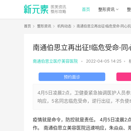
首页
整形资讯
整
首页
整形资讯
机构动态
南通伯思立再出征!临危受命·同心抗
南通伯思立再出征!临危受命·同
南通伯思立医疗美容医院
•
2022-04-05 14:25
•
预约面诊
4月5日凌晨2点，卫健委紧急抽调医护人员
响应，5名同志临危受命，逆行出征，不负使
疫情就是命令，防控就是责任。 4月5日凌晨
作。 南通伯思立美容医院迅速响应，朱焱焱、