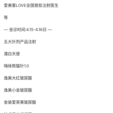
爱美客LOVE全国首批注射医生
等
— 坐诊时间:4.15-4.16日 —
五大针剂产品注射
濡白天使
嗨体熊猫针1.0
逸美大红玻尿酸
逸美小金玻尿酸
金装爱芙莱玻尿酸