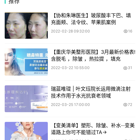
推荐
【协和朱琳医生】玻尿酸丰下巴、填
充面颊、法令纹、苹果肌案例
2022-02-28 09:32:00
16
【重庆华美整形医院】3月最新价格表!
含脱毛 ，除皱 ，热拉提 ，填充
2022-03-22 10:55:00
31
瑞蓝唯瑅 | 叶文珏院长运用微滴注射
技术作用于水光抗衰老领域
2022-03-25 17:00:00
72
【变美清单】塑形、除皱、补水···变美
道路上你可不能错过TA→