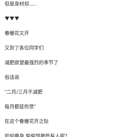
但是身材却......
▼▼▼
春暖花又开
又到了各位同学们
减肥欲望最强烈的季节了
俗话说
“二月/三月不减肥
每月都徒伤悲”
在这个春暖花开之际
如何瘦身 偷偷惊艳所有人呢?