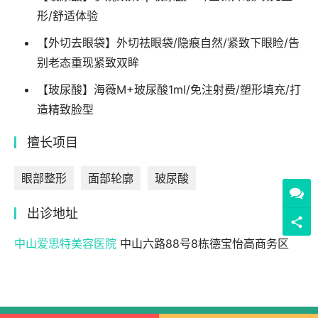
形/舒适体验
【外切去眼袋】外切祛眼袋/隐痕自然/紧致下眼睑/告
别老态重现紧致双眸
【玻尿酸】海薇M+玻尿酸1ml/免注射费/塑形填充/打
造精致脸型
擅长项目
眼部整形
面部轮廓
玻尿酸
出诊地址
中山爱思特美容医院
中山六路88号8栋德宝怡高商务区