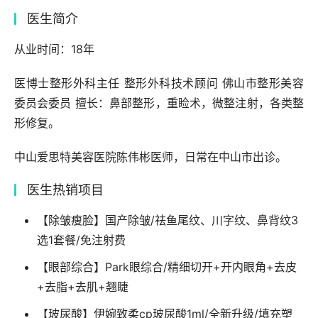
医生简介
从业时间：18年
医博士整形外科主任 整形外科技术顾问 佛山市整形美容
委员会委员 擅长：鼻部整形，重睑术，微整注射，各类整
形修复。
中山爱思特美容医院陈伟彬医师，日常在中山市出诊。
医生热销项目
【除皱瘦脸】国产除皱/祛鱼尾纹、川字纹、鼻背纹3
选1套餐/免注射费
【眼部综合】Park眼综合/精细切开+开内眼角+去皮
+去脂+去肌+翘睫
【玻尿酸】伊婉致柔cp玻尿酸1ml/全新升级/填充塑